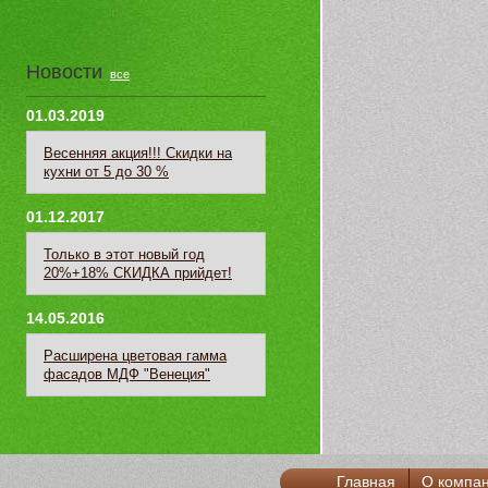
Новости
все
01.03.2019
Весенняя акция!!! Скидки на
кухни от 5 до 30 %
01.12.2017
Только в этот новый год
20%+18% СКИДКА прийдет!
14.05.2016
Расширена цветовая гамма
фасадов МДФ "Венеция"
Главная
О компа