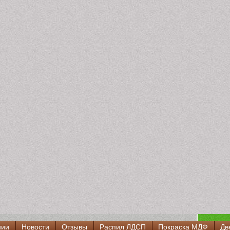
нии
Новости
Отзывы
Распил ЛДСП
Покраска МДФ
Дв